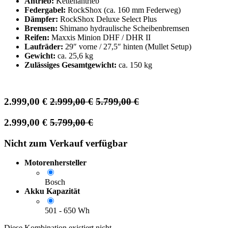
Antrieb:
Kettenantrieb
Federgabel:
RockShox (ca. 160 mm Federweg)
Dämpfer:
RockShox Deluxe Select Plus
Bremsen:
Shimano hydraulische Scheibenbremsen
Reifen:
Maxxis Minion DHF / DHR II
Laufräder:
29″ vorne / 27,5″ hinten (Mullet Setup)
Gewicht:
ca. 25,6 kg
Zulässiges Gesamtgewicht:
ca. 150 kg
2.999,00
€
2.999,00
€
5.799,00
€
2.999,00
€
5.799,00
€
Nicht zum Verkauf verfügbar
Motorenhersteller
Bosch
Akku Kapazität
501 - 650 Wh
Diese Kombination existiert nicht.