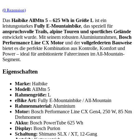
(0 Rezension)
Das
Haibike AllMtn 5 – 625 Wh in Größe L
ist ein
leistungsstarkes
Fully E-Mountainbike
, das speziell für
anspruchsvolle Trails, alpine Touren und sportliches Gelände
entwickelt wurde. Mit seinem robusten Aluminiumrahmen,
Bosch
Performance Line CX Motor
und der
vollgefederten Bauweise
bietet es die perfekte Kombination aus Kontrolle, Komfort und
Power – ideal für ambitionierte Fahrer:innen im All-Mountain-
Segment.
Eigenschaften
Marke:
Haibike
Modell:
AllMtn 5
Rahmengröße:
L
eBike Art:
Fully E-Mountainbike / All-Mountain
Rahmenmaterial:
Aluminium
Motor:
Bosch Performance Line CX Gen4, 250 W, 85 Nm
Drehmoment
Akku:
Bosch PowerTube 625 Wh
Display:
Bosch Purion
Schaltung:
Shimano SLX / XT, 12-Gang