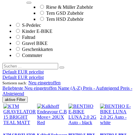
Riese & Müller Zubehör
Tern GSD Zubehör
Tern HSD Zubehör
S-Pedelec
Kinder E-BIKE
Faltrad
Gravel BIKE
Geschenkkarten
Commuter
Default EUR pricelist
Default EUR pricelist
Neu eingetroffen
Sortieren nach:
Beliebteste
Neu eingetroffen
Name (A-Z)
Preis - Aufsteigend
Preis -
Absteigend
aktive Filter
KTM GRAVELATOR
Kalkhoff Endeavour
BENTHO E-BIKE
BENTHO E-BIKE