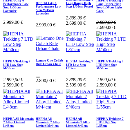
HEPHA City 8
HEPHA Trekking 8
HEPHA City 8
Long Range High
Performance Low
Long Range High
Performance Low
Step L/50cm Petrol
Step L/50cm
Step L/50cm Light
Step M/45cm
Lavender
Grey
Lavender
2.899,00
€
2.999,00
€
2.899,00
€
2.699,00
€
2.999,00
€
2.699,00
€
Lemmo One Collab
HEPHA Trekking 7
HEPHA Trekking 7
HEPHA Trekking 7
Ride Urban Chain
LTD Low Step
LTD Low Step
LTD High Step
M/50cm
L/55cm
M/50cm
2.899,00
€
2.899,00
€
2.899,00
€
2.890,00
€
2.599,00
€
2.599,00
€
2.599,00
€
HEPHA All Mountain
HEPHA All
HEPHA All
HEPHA Trekking 7
7 Alloy Limited
Mountain 7 Alloy
Mountain 7 Alloy
LTD High Step
L/48cm
Limited M/44cm
Limited S/40cm
L/55cm