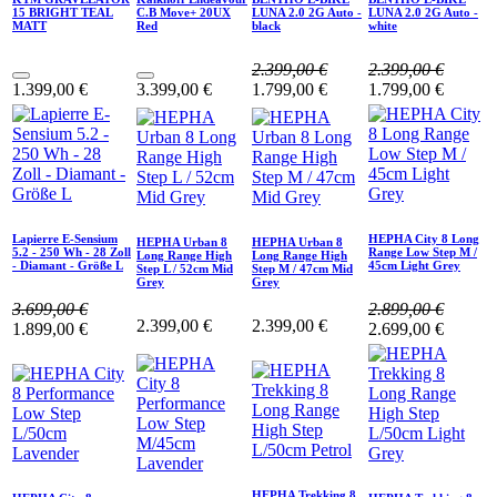
15 BRIGHT TEAL
C.B Move+ 20UX
LUNA 2.0 2G Auto -
LUNA 2.0 2G Auto -
MATT
Red
black
white
2.399,00
€
2.399,00
€
1.399,00
€
3.399,00
€
1.799,00
€
1.799,00
€
Lapierre E-Sensium
HEPHA City 8 Long
HEPHA Urban 8
HEPHA Urban 8
5.2 - 250 Wh - 28 Zoll
Range Low Step M /
Long Range High
Long Range High
- Diamant - Größe L
45cm Light Grey
Step L / 52cm Mid
Step M / 47cm Mid
Grey
Grey
3.699,00
€
2.899,00
€
2.399,00
€
2.399,00
€
1.899,00
€
2.699,00
€
HEPHA Trekking 8