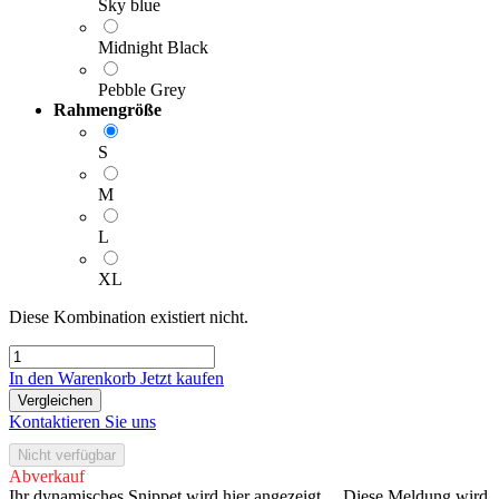
Sky blue
Midnight Black
Pebble Grey
Rahmengröße
S
M
L
XL
Diese Kombination existiert nicht.
In den Warenkorb
Jetzt kaufen
Vergleichen
Kontaktieren Sie uns
Nicht verfügbar
Abverkauf
Ihr dynamisches Snippet wird hier angezeigt ... Diese Meldung wird