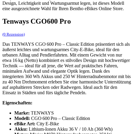
Design, Leichtigkeit und Wartungsarmut legen, ist dieses Modell
eine ausgezeichnete Wahl für Ihren Bentho eBikes Online Store.
Tenways CGO600 Pro
(0 Rezension)
Das TENWAYS CGO 600 Pro – Classic Edition präsentiert sich als
äußerst leichtes und wartungsarmes City‑E‑Bike, ideal für den
urbanen Alltag und Pendlerfahrten. Mit einem Gewicht von nur
etwa 16 kg (Netto) kombiniert es stilvolles Design mit hochwertiger
Technik — ideal für all jene, die Wert auf prakti­sches Fahren,
minimalen Aufwand und elegante Optik legen. Dank des
integrierten 360 Wh Akkus und 250 W Hinterradnabenmotor mit bis
zu 40 Nm Drehmoment erleben Sie eine harmonische Unterstützung
auf asphaltieren Strecken oder Radwegen. Ideal auch für den
Einsatz in Städten und fürs tägliche Pendeln.
Eigenschaften:
Marke:
TENWAYS
Modell:
CGO 600 Pro – Classic Edition
eBike Art:
City E‑Bike
Akku:
Lithium‑Ionen Akku 36 V / 10 Ah (360 Wh)