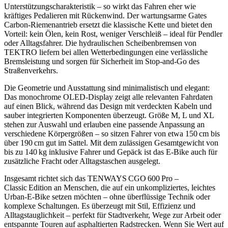
Unterstützungscharakteristik – so wirkt das Fahren eher wie
kräftiges Pedalieren mit Rückenwind. Der wartungsarme Gates
Carbon‑Riemenantrieb ersetzt die klassische Kette und bietet den
Vorteil: kein Ölen, kein Rost, weniger Verschleiß – ideal für Pendler
oder Alltagsfahrer. Die hydraulischen Scheibenbremsen von
TEKTRO liefern bei allen Wetterbedingungen eine verlässliche
Bremsleistung und sorgen für Sicherheit im Stop‑and‑Go des
Straßenverkehrs.
Die Geometrie und Ausstattung sind minimalistisch und elegant:
Das monochrome OLED‑Display zeigt alle relevanten Fahrdaten
auf einen Blick, während das Design mit verdeckten Kabeln und
sauber integrierten Komponenten überzeugt. Größe M, L und XL
stehen zur Auswahl und erlauben eine passende Anpassung an
verschiedene Körpergrößen – so sitzen Fahrer von etwa 150 cm bis
über 190 cm gut im Sattel. Mit dem zulässigen Gesamtgewicht von
bis zu 140 kg inklusive Fahrer und Gepäck ist das E‑Bike auch für
zusätzliche Fracht oder Alltagstaschen ausgelegt.
Insgesamt richtet sich das TENWAYS CGO 600 Pro –
Classic Edition an Menschen, die auf ein unkompliziertes, leichtes
Urban‑E‑Bike setzen möchten – ohne überflüssige Technik oder
komplexe Schaltungen. Es überzeugt mit Stil, Effizienz und
Alltagstauglichkeit – perfekt für Stadtverkehr, Wege zur Arbeit oder
entspannte Touren auf asphaltierten Radstrecken. Wenn Sie Wert auf