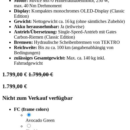
Motor:
Mivice M070 Hinterradnabenmotor, 250 W,
max. 40 Nm Drehmoment
Display:
Kompaktes monochromes OLED‑Display (Classic
Edition)
Gewicht:
Nettogewicht ca. 16 kg (ohne sämtliches Zubehör)
Akku herausnehmbar:
Ja (teilweise)
Antrieb/Übersetzung:
Single‑Speed‑Antrieb mit Gates
Carbon‑Riemen (Classic Edition)
Bremsen:
Hydraulische Scheibenbremsen von TEKTRO
Reichweite:
Bis zu ca. 100 km (angabenabhängig von
Bedingungen)
zulässiges Gesamtgewicht:
Max. ca. 140 kg inkl.
Fahrradgewicht
1.799,00
€
1.799,00
€
1.799,00
€
Nicht zum Verkauf verfügbar
FC (frame colors)
Avocado Green