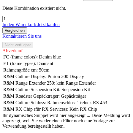
Diese Kombination existiert nicht.
In den Warenkorb
Jetzt kaufen
Vergleichen
Kontaktieren Sie uns
Nicht verfügbar
Abverkauf
FC (frame colors)
:
Denim blue
FT (frame types)
:
Diamant
Rahmengröße cm
:
50cm
R&M Culture Display
:
Purion 200 Display
R&M Range Extender 250
:
kein Range Extender
R&M Culture Suspension Kit
:
Suspension Kit
R&M Roadster Gepäckträger
:
Gepäckträger
R&M Culture Schloss
:
Rahmenschloss Trelock RS 453
R&M RX Chip (für RX Services)
:
Kein RX Chip
Ihr dynamisches Snippet wird hier angezeigt ... Diese Meldung wird
angezeigt, weil Sie weder einen Filter noch eine Vorlage zur
Verwendung bereitgestellt haben.