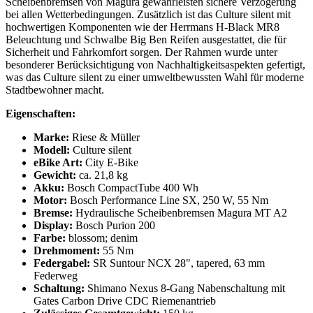
Scheibenbremsen von Magura gewährleisten sichere Verzögerung
bei allen Wetterbedingungen. Zusätzlich ist das Culture silent mit
hochwertigen Komponenten wie der Herrmans H-Black MR8
Beleuchtung und Schwalbe Big Ben Reifen ausgestattet, die für
Sicherheit und Fahrkomfort sorgen. Der Rahmen wurde unter
besonderer Berücksichtigung von Nachhaltigkeitsaspekten gefertigt,
was das Culture silent zu einer umweltbewussten Wahl für moderne
Stadtbewohner macht.
Eigenschaften:
Marke:
Riese & Müller
Modell:
Culture silent
eBike Art:
City E-Bike
Gewicht:
ca. 21,8 kg
Akku:
Bosch CompactTube 400 Wh
Motor:
Bosch Performance Line SX, 250 W, 55 Nm
Bremse:
Hydraulische Scheibenbremsen Magura MT A2
Display:
Bosch Purion 200
Farbe:
blossom; denim
Drehmoment:
55 Nm
Federgabel:
SR Suntour NCX 28", tapered, 63 mm
Federweg
Schaltung:
Shimano Nexus 8-Gang Nabenschaltung mit
Gates Carbon Drive CDC Riemenantrieb