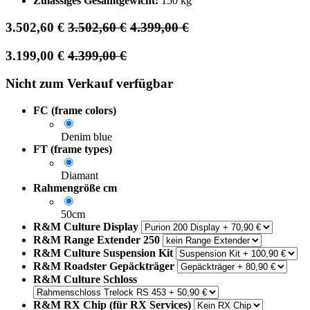
Zulässiges Gesamtgewicht:
150 kg
3.502,60
€
3.502,60
€
4.399,00
€
3.199,00
€
4.399,00
€
Nicht zum Verkauf verfügbar
FC (frame colors)
Denim blue
FT (frame types)
Diamant
Rahmengröße cm
50cm
R&M Culture Display
R&M Range Extender 250
R&M Culture Suspension Kit
R&M Roadster Gepäckträger
R&M Culture Schloss
R&M RX Chip (für RX Services)