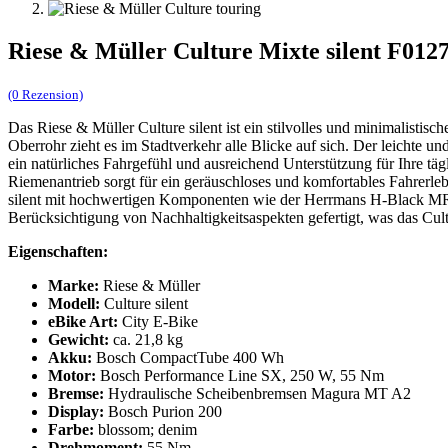
Riese & Müller Culture Mixte silent F01
(0 Rezension)
Das Riese & Müller Culture silent ist ein stilvolles und minimalisti
Oberrohr zieht es im Stadtverkehr alle Blicke auf sich. Der leic
ein natürliches Fahrgefühl und ausreichend Unterstützung für Ihr
Riemenantrieb sorgt für ein geräuschloses und komfortables Fahrerle
silent mit hochwertigen Komponenten wie der Herrmans H-Black MR8
Berücksichtigung von Nachhaltigkeitsaspekten gefertigt, was das Cu
Eigenschaften:
Marke:
Riese & Müller
Modell:
Culture silent
eBike Art:
City E-Bike
Gewicht:
ca. 21,8 kg
Akku:
Bosch CompactTube 400 Wh
Motor:
Bosch Performance Line SX, 250 W, 55 Nm
Bremse:
Hydraulische Scheibenbremsen Magura MT A2
Display:
Bosch Purion 200
Farbe:
blossom; denim
Drehmoment:
55 Nm