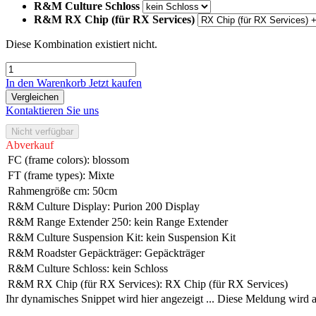
R&M Culture Schloss
R&M RX Chip (für RX Services)
Diese Kombination existiert nicht.
In den Warenkorb
Jetzt kaufen
Vergleichen
Kontaktieren Sie uns
Nicht verfügbar
Abverkauf
FC (frame colors)
:
blossom
FT (frame types)
:
Mixte
Rahmengröße cm
:
50cm
R&M Culture Display
:
Purion 200 Display
R&M Range Extender 250
:
kein Range Extender
R&M Culture Suspension Kit
:
kein Suspension Kit
R&M Roadster Gepäckträger
:
Gepäckträger
R&M Culture Schloss
:
kein Schloss
R&M RX Chip (für RX Services)
:
RX Chip (für RX Services)
Ihr dynamisches Snippet wird hier angezeigt ... Diese Meldung wird a