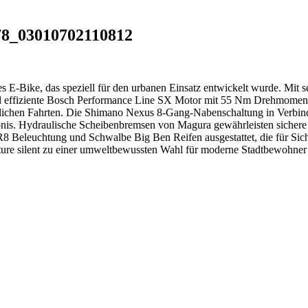
278_03010702110812
sches E-Bike, das speziell für den urbanen Einsatz entwickelt wurde. 
hte und effiziente Bosch Performance Line SX Motor mit 55 Nm Drehm
e täglichen Fahrten. Die Shimano Nexus 8-Gang-Nabenschaltung in Ve
bnis. Hydraulische Scheibenbremsen von Magura gewährleisten sichere 
 Beleuchtung und Schwalbe Big Ben Reifen ausgestattet, die für Sic
lture silent zu einer umweltbewussten Wahl für moderne Stadtbewohner