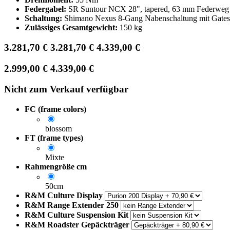
Federgabel:
SR Suntour NCX 28", tapered, 63 mm Federweg
Schaltung:
Shimano Nexus 8-Gang Nabenschaltung mit Gates
Zulässiges Gesamtgewicht:
150 kg
3.281,70
€
3.281,70
€
4.339,00
€
2.999,00
€
4.339,00
€
Nicht zum Verkauf verfügbar
FC (frame colors)
blossom
FT (frame types)
Mixte
Rahmengröße cm
50cm
R&M Culture Display
R&M Range Extender 250
R&M Culture Suspension Kit
R&M Roadster Gepäckträger