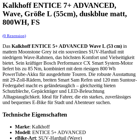
Kalkhoff ENTICE 7+ ADVANCED,
Wave, Größe L (55cm), duskblue matt,
800WH, FS
(0 Rezension)
Das
Kalkhoff ENTICE 5+ ADVANCED Wave L (53 cm)
in
mattem Moonstone Grey ist ein souveränes SUV-Hardtail mit
niedrigem Wave-Rahmen, das höchsten Komfort und Vielseitigkeit
bietet. Sein kräftiger Bosch Performance CX Smart System-Motor
liefert bis zu 85 Nm, kombiniert mit dem riesigen 800 Wh
PowerTube-Akku für ausgedehnte Touren. Die robuste Ausstattung
mit 29-Zoll-Rädern, breiten Smart Sam Refen und 120 mm Suntour-
Federgabel macht es geländetauglich – gleichzeitig bieten
Schutzbleche, Gepäckträger und LED-Beleuchtung
Alltagstauglichkeit. Ideal für Fahrer, die ein starkes, zuverlässiges
und bequemes E‑Bike für Stadt und Abenteuer suchen.
Technische Eigenschaften
Marke
: Kalkhoff
Modell
: ENTICE 5+ ADVANCED
eBike‑Art
: SUV‑Hardtail (Wave)