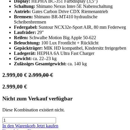
Display:
HEPHA BC-351 Farbdisplay (3,5″)
Schaltung:
Shimano Nexus Inter-5E Nabenschaltung
Antrieb:
Gates Carbon Drive CDX Riemenantrieb
Bremsen:
Shimano BR-MT410 hydraulische
Scheibenbremsen
Federgabel:
Suntour NCX32e-Sport AIR, 80 mm Federweg
Laufräder:
29″
Reifen:
Schwalbe Motion Big Apple 50-622
Beleuchtung:
100 Lux Frontlicht + Rücklicht
Gepäckträger:
MIK HD kompatibel, Kindersitz freigegeben
Ladegerät:
HEPHA 6A Ultra Fast Charger
Gewicht:
ca. 22–23 kg
Zulässiges Gesamtgewicht:
ca. 140 kg
2.999,00
€
2.999,00
€
2.999,00
€
Nicht zum Verkauf verfügbar
Diese Kombination existiert nicht.
In den Warenkorb
Jetzt kaufen