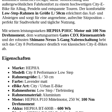
außergewöhnlichen Fahrkomfort zu einem hochwertigen City-E-
Bike für Alltag, Pendeln und entspannte Touren. Der komfortable
Low-Step-Rahmen in Größe L/ 50cm
erleichtert das Auf- und
Absteigen und sorgt für eine angenehme, aufrechte Sitzposition –
perfekt für Stadtverkehr und tägliche Nutzung.
Mit seinem leistungsstarken
HEPHA P101C Motor mit 100 Nm
Drehmoment
, dem wartungsarmen
Gates CDX Riemenantrieb
und der robusten
Shimano Nexus 5-Gang Nabenschaltung
hebt
sich das City 8 Performance deutlich von klassischen City-E-Bikes
ab.
Eigenschaften
Marke:
HEPHA
Modell:
City 8 Performance Low Step
Rahmengröße:
L / 50 cm
Farbe:
Lavender matt
eBike Art:
City / Urban E-Bike
Rahmenform:
Low Step / Tiefeinstieg
Rahmenmaterial:
Aluminium
Motor:
HEPHA P110 Mittelmotor, 250 W,
100 Nm
Drehmoment
Akku:
HEPHA BT-600B –
600 Wh