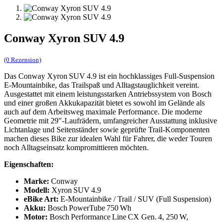
Conway Xyron SUV 4.9
(0 Rezension)
Das Conway Xyron SUV 4.9 ist ein hochklassiges Full‑Suspension
E‑Mountainbike, das Trail­spaß und Alltagstauglichkeit vereint.
Ausgestattet mit einem leistungsstarken Antriebssystem von Bosch
und einer großen Akkukapazität bietet es sowohl im Gelände als
auch auf dem Arbeitsweg maximale Performance. Die moderne
Geometrie mit 29″‑Laufrädern, umfangreicher Ausstattung inklusive
Lichtanlage und Seitenständer sowie geprüfte Trail‑Komponenten
machen dieses Bike zur idealen Wahl für Fahrer, die weder Touren
noch Alltagsein­satz kompromittieren möchten.
Eigenschaften:
Marke:
Conway
Modell:
Xyron SUV 4.9
eBike Art:
E‑Mountainbike / Trail / SUV (Full Suspension)
Akku:
Bosch PowerTube 750 Wh
Motor:
Bosch Performance Line CX Gen. 4, 250 W,