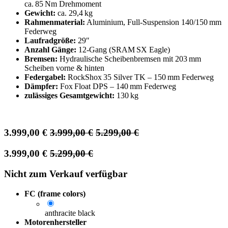
ca. 85 Nm Drehmoment
Gewicht:
ca. 29,4 kg
Rahmenmaterial:
Aluminium, Full‑Suspension 140/150 mm
Federweg
Laufradgröße:
29″
Anzahl Gänge:
12‑Gang (SRAM SX Eagle)
Bremsen:
Hydraulische Scheibenbremsen mit 203 mm
Scheiben vorne & hinten
Federgabel:
RockShox 35 Silver TK – 150 mm Federweg
Dämpfer:
Fox Float DPS – 140 mm Federweg
zulässiges Gesamtgewicht:
130 kg
3.999,00
€
3.999,00
€
5.299,00
€
3.999,00
€
5.299,00
€
Nicht zum Verkauf verfügbar
FC (frame colors)
anthracite black
Motorenhersteller