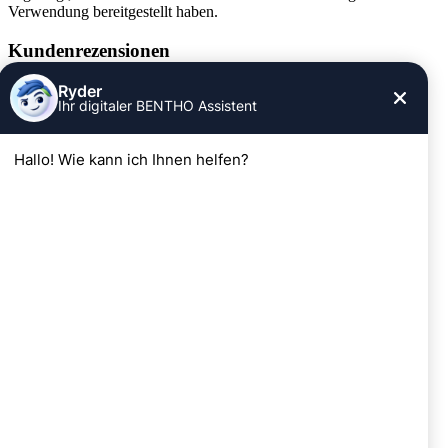
Verwendung bereitgestellt haben.
Kundenrezensionen
Informationen
Impressum
AGB
Widerrufsrecht
Datenschutz
Kontakt
SERVICE
Reparatur Service
Wartung
E-Bike 4 Business
Standorte
BENTHO Wien
Lassallestrasse 5
1020 Wien