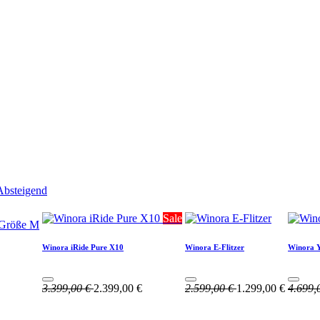
 Absteigend
Sale
Winora iRide Pure X10
Winora E-Flitzer
Winora 
3.399,00
€
2.399,00
€
2.599,00
€
1.299,00
€
4.699,