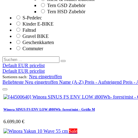
Tern GSD Zubehör
Tern HSD Zubehör
S-Pedelec
Kinder E-BIKE
Faltrad
Gravel BIKE
Geschenkkarten
Commuter
Default EUR pricelist
Default EUR pricelist
Neu eingetroffen
Sortieren nach:
Beliebteste
Neu eingetroffen
Name (A-Z)
Preis - Aufsteigend
Preis -
Winora SINUS FS ENV LOW i800Wh- forest/mist - Größe M
6.699,00
€
Sale