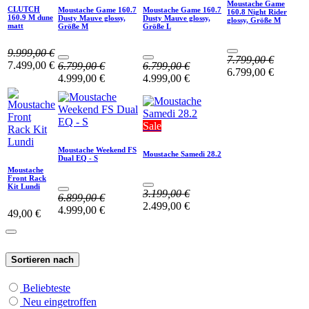
Moustache Game
CLUTCH
Moustache Game 160.7
Moustache Game 160.7
160.8 Night Rider
160.9 M dune
Dusty Mauve glossy,
Dusty Mauve glossy,
glossy, Größe M
matt
Größe M
Größe L
9.999,00
€
7.799,00
€
7.499,00
€
6.799,00
€
6.799,00
€
6.799,00
€
4.999,00
€
4.999,00
€
Sale
Moustache Weekend FS
Moustache Samedi 28.2
Dual EQ - S
Moustache
Front Rack
Kit Lundi
3.199,00
€
6.899,00
€
2.499,00
€
4.999,00
€
49,00
€
Sortieren nach
Beliebteste
Neu eingetroffen