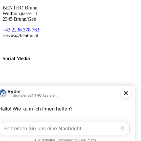
BENTHO Brunn
Wolfholzgasse 11
2345 Brunn/Geb
+43 2236 378 763
servus@bentho.at
Social Media
BENTHO eMobility GmbH
Wolfholzgasse 11
A-2345 Brunn am Gebirge
+43 2236 378763
servus@bentho.at
​BENTHO eMobility GmbH © 2024. Alle Rechte vorbehalten.